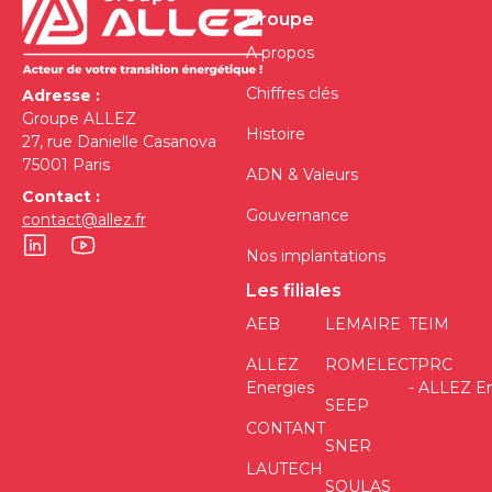
Groupe
A propos
Chiffres clés
Adresse :
Groupe ALLEZ
Histoire
27, rue Danielle Casanova
75001 Paris
ADN & Valeurs
Contact :
Gouvernance
contact@allez.fr
Nos implantations
Les filiales
AEB
LEMAIRE
TEIM
ALLEZ
ROMELEC
TPRC
Energies
- ALLEZ E
SEEP
CONTANT
SNER
LAUTECH
SOULAS