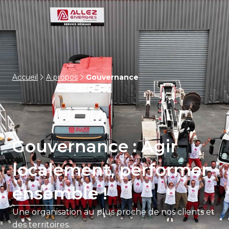
Accueil
A propos
Gouvernance
Gouvernance : Agir
localement, performer
ensemble !
Une organisation
au plus proche de nos clients et
des territoires.